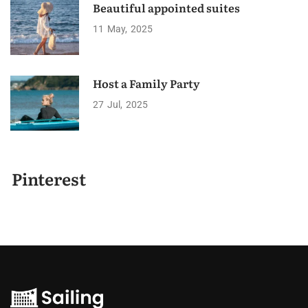
Beautiful appointed suites
11
May
2025
Host a Family Party
27
Jul
2025
Pinterest