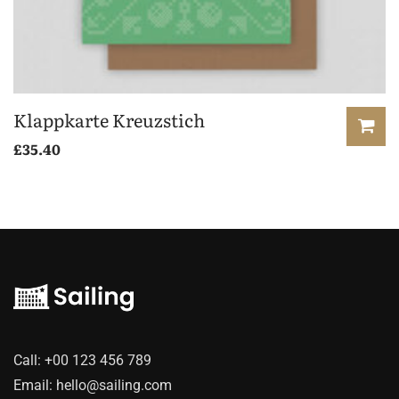
Klappkarte Kreuzstich
£
35.40
Call:
+00 123 456 789
Email:
hello@sailing.com