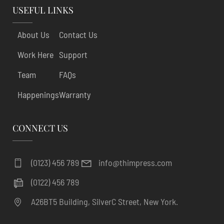
USEFUL LINKS
About Us
Contact Us
Work Here
Support
Team
FAQs
Happenings
Warranty
CONNECT US
(0123) 456 789
info@thimpress.com
(0122) 456 789
A26BT5 Building, SilverC Street, New York.