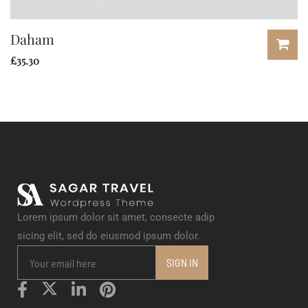
Daham
£
35.30
Lorem ipsum dolor sit amet, consecte adip
sicing elit, sed do eiusmod ipsum dolor.