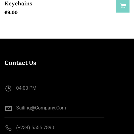
Keychains
£
9.00
Contact Us
04:00 PM
Sailing@company.com
(+234) 5555 7890