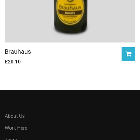
Brauhaus
£
20.10
About Us
Work Here
Team