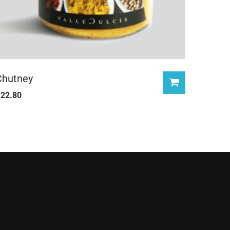
Chutney
£
22.80