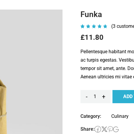
Funka
(
3
custome
Rated
3
4.67
£
11.80
out of
5
Pellentesque habitant mo
based
ac turpis egestas. Vestibu
on
tempor sit amet, ante. D
customer
Aenean ultricies mi vitae 
ratings
-
+
ADD
Funka
quantity
Category:
Culinary
Share: