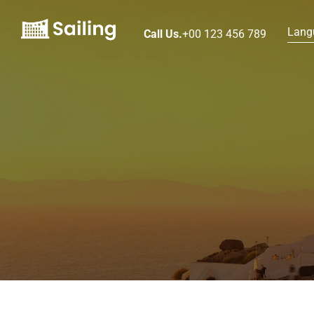
Lang
Call Us.
+00 123 456 789