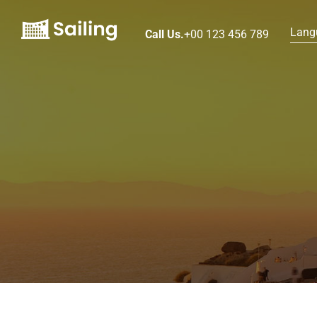
Lang
Call Us.
+00 123 456 789