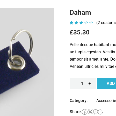
Daham
(
2
custome
Rated
2
3.00
£
35.30
out
of 5
Pellentesque habitant mo
based
ac turpis egestas. Vestibu
on
tempor sit amet, ante. D
customer
Aenean ultricies mi vitae 
ratings
-
+
ADD
Daham
quantity
Category:
Accessori
Share: